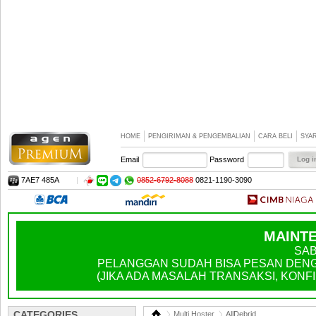
HOME
PENGIRIMAN & PENGEMBALIAN
CARA BELI
SYA
Email
Password
7AE7 485A
|
0852-6792-8088
0821-1190-3090
MAINTE
SAB
PELANGGAN SUDAH BISA PESAN DENGA
(JIKA ADA MASALAH TRANSAKSI, KONFIR
CATEGORIES
Multi Hoster
AllDebrid