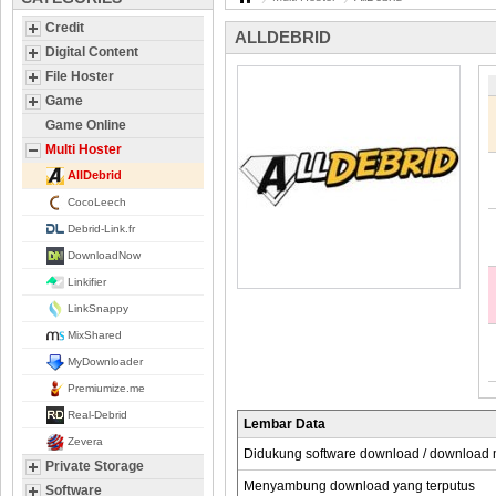
Credit
ALLDEBRID
Digital Content
File Hoster
Game
Game Online
Multi Hoster
AllDebrid
CocoLeech
Debrid-Link.fr
DownloadNow
Linkifier
LinkSnappy
MixShared
MyDownloader
Premiumize.me
Real-Debrid
Lembar Data
Zevera
Didukung software download / download
Private Storage
Menyambung download yang terputus
Software