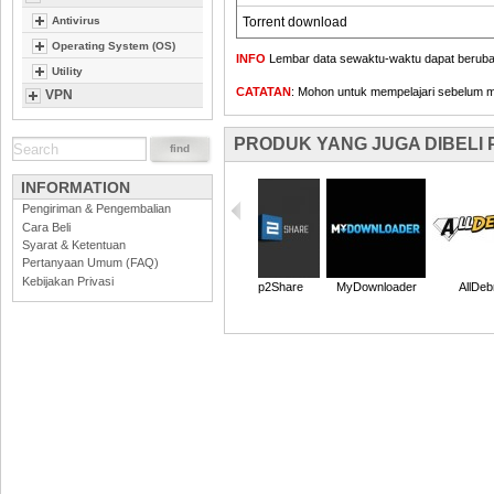
Antivirus
Torrent download
Operating System (OS)
INFO
Lembar data sewaktu-waktu dapat berubah,
Utility
CATATAN
: Mohon untuk mempelajari sebelum memb
VPN
PRODUK YANG JUGA DIBELI
INFORMATION
Pengiriman & Pengembalian
Cara Beli
Syarat & Ketentuan
Pertanyaan Umum (FAQ)
Kebijakan Privasi
Keep2Share
MyDownloader
AllDeb