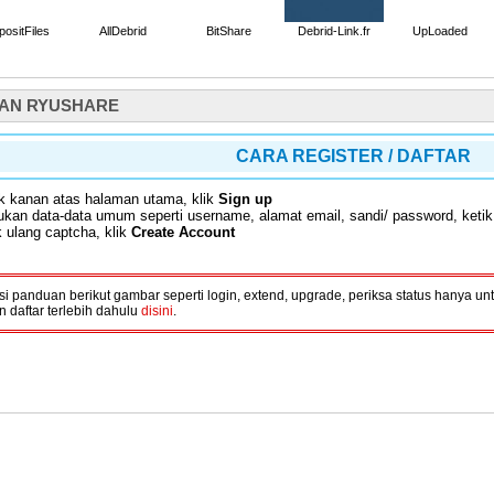
ositFiles
AllDebrid
BitShare
Debrid-Link.fr
UpLoaded
AN RYUSHARE
CARA REGISTER / DAFTAR
k kanan atas halaman utama, klik
Sign up
kan data-data umum seperti username, alamat email, sandi/ password, ketik
k ulang captcha, klik
Create Account
si panduan berikut gambar seperti login, extend, upgrade, periksa status hanya
n daftar terlebih dahulu
disini
.