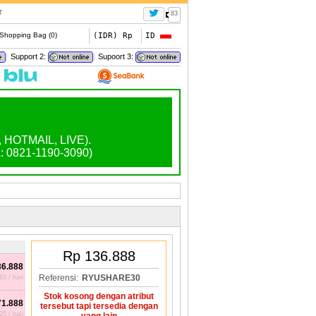
T
83
Shopping Bag (
0
)
(IDR) Rp
ID
|
Support 2:
|
Supoort 3:
OTMAIL, LIVE).
0821-1190-3090)
Rp 136.888
36.888
Referensi:
RYUSHARE30
3 / hari
Stok kosong dengan atribut
71.888
tersebut tapi tersedia dengan
5 / hari