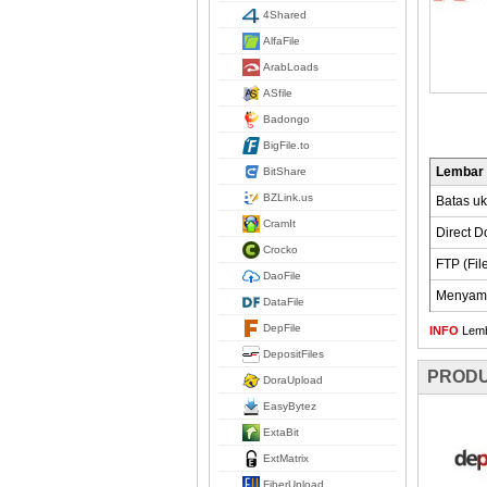
4Shared
AlfaFile
ArabLoads
ASfile
Badongo
BigFile.to
Lembar
BitShare
BZLink.us
Batas uk
CramIt
Direct 
Crocko
FTP (Fil
DaoFile
Menyamb
DataFile
DepFile
INFO
Lemba
DepositFiles
PRODU
DoraUpload
EasyBytez
ExtaBit
ExtMatrix
FiberUpload