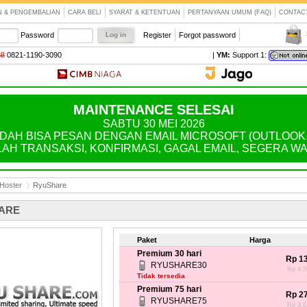
N & PENGEMBALIAN
CARA BELI
SYARAT & KETENTUAN
PERTANYAAN UMUM (FAQ)
CONTAC
Password
Register
Forgot password
88
0821-1190-3090
|
YM:
Support 1:
MAINTENANCE SELESAI
SABTU 30 MEI 2026
AH BISA PESAN DENGAN EMAIL MICROSOFT (OUTLOOK, H
LAH TRANSAKSI, KONFIRMASI, GAGAL EMAIL, SEGERA WA: 
 Hoster
RyuShare
ARE
Paket
Harga
Premium 30 hari
Rp 1
RYUSHARE30
Rp 4.56
Tidak tersedia
Premium 75 hari
Rp 2
RYUSHARE75
Rp 3.62