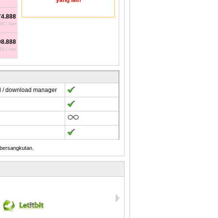
yang lain
74.888
8 / hari
08.888
6 / hari
d / download manager
 bersangkutan.