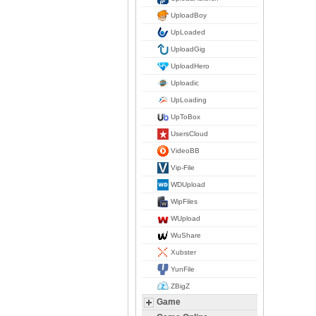
UploadBoy
UpLoaded
UploadGig
UploadHero
Uploadic
UpLoading
UpToBox
UsersCloud
VideoBB
Vip-File
WDUpload
WipFiles
WUpload
WuShare
Xubster
YunFile
ZBigZ
Game