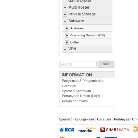
Game Online
Multi Hoster
Private Storage
Software
Antivirus
Operating System (OS)
Utility
VPN
INFORMATION
Pengiriman & Pengembalian
Cara Beli
Syarat & Ketentuan
Pertanyaan Umum (FAQ)
Kebijakan Privasi
Spesial
Hubungi kami
Cara Beli
Pertanyaan Um