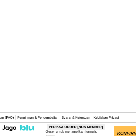
um (FAQ)
Pengiriman & Pengembalian
Syarat & Ketentuan
Kebijakan Privasi
PERIKSA ORDER [NON MEMBER]
Geser untuk menampilkan formulir.
KONFIRM