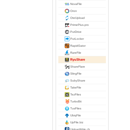
NovaFile
Oron
OteUpload
PrimePlus.pro
PutDrive
PutLocker
RapidGator
RareFile
RyuShare
ShareFlare
SlingFile
SubyShare
TakeFile
TezFiles
TurboBit
TusFiles
UbiqFile
UpFile.biz
UploadAble.ch