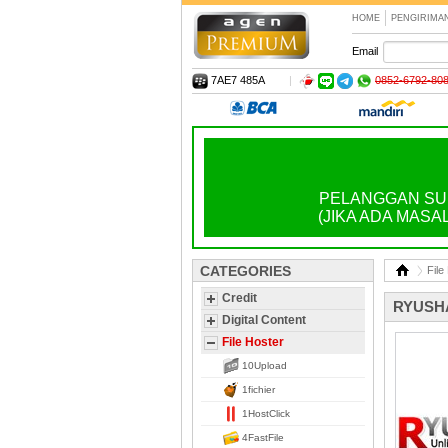
HOME
PENGIRIMA
Email
7AE7 485A
|
0852-6792-80
PELANGGAN SUD
(JIKA ADA MASA
CATEGORIES
File
Credit
RYUSH
Digital Content
File Hoster
10Upload
1fichier
1HostClick
4FastFile