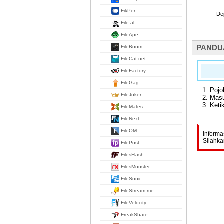
FikPer
Dep
File.al
FileApe
PANDU
FileBoom
FileCat.net
FileFactory
FileGag
Pojo
FileJoker
Masu
Keti
FileMates
FileNext
FileOM
Informa
Silahka
FilePost
FilesFlash
FilesMonster
FileSonic
FileStream.me
FileVelocity
FreakShare