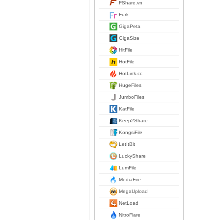
FShare.vn
Furk
GigaPeta
GigaSize
HitFile
HotFile
HotLink.cc
HugeFiles
JumboFiles
KatFile
Keep2Share
KongsiFile
LetItBit
LuckyShare
LumFile
MediaFire
MegaUpload
NetLoad
NitroFlare