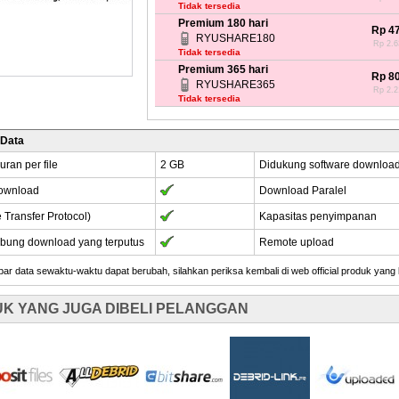
Tidak tersedia
Premium 180 hari
Rp 4
RYUSHARE180
Rp 2.63
Tidak tersedia
Premium 365 hari
Rp 8
RYUSHARE365
Rp 2.21
Tidak tersedia
 Data
uran per file
2 GB
Didukung software downloa
Download
Download Paralel
e Transfer Protocol)
Kapasitas penyimpanan
ung download yang terputus
Remote upload
r data sewaktu-waktu dapat berubah, silahkan periksa kembali di web official produk yang
K YANG JUGA DIBELI PELANGGAN