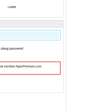
LetItBit
 ulang password.
 untuk member AgenPremium.com.