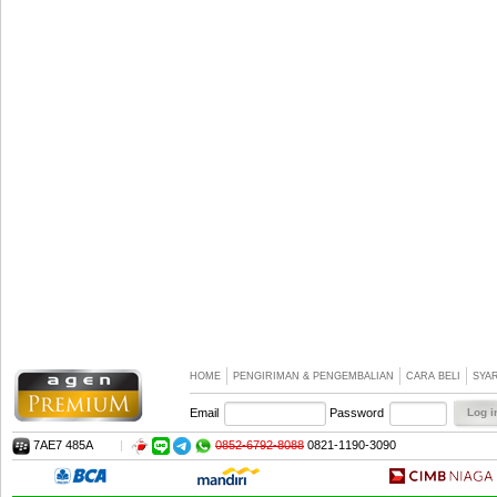
HOME
PENGIRIMAN & PENGEMBALIAN
CARA BELI
SYA
Email
Password
7AE7 485A
|
0852-6792-8088
0821-1190-3090