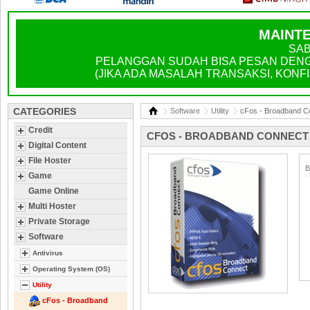
MAINTE
SAB
PELANGGAN SUDAH BISA PESAN DENGA
(JIKA ADA MASALAH TRANSAKSI, KONFIR
CATEGORIES
Software
Utility
cFos - Broadband C
Credit
CFOS - BROADBAND CONNECT
Digital Content
File Hoster
B
Game
Game Online
Multi Hoster
Private Storage
Software
Antivirus
Operating System (OS)
Utility
cFos - Broadband