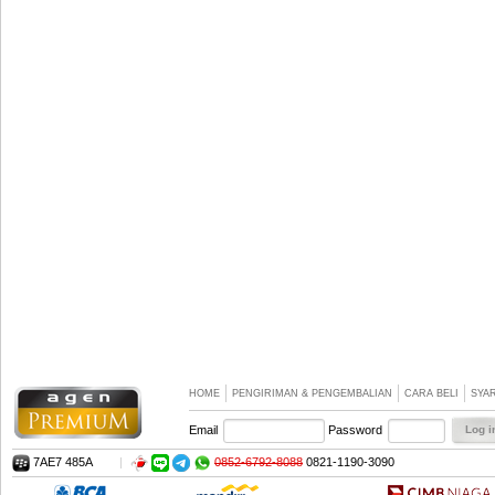
HOME
PENGIRIMAN & PENGEMBALIAN
CARA BELI
SYA
Email
Password
7AE7 485A
|
0852-6792-8088
0821-1190-3090