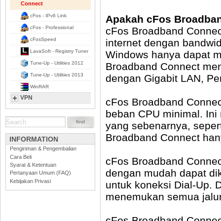
Connect
cFos - IPv6 Link
Apakah cFos Broadba
cFos - Professional
cFos Broadband Connect 
cFosSpeed
internet dengan bandwid
LavaSoft - Registry Tuner
Windows hanya dapat men
Tune-Up - Utilities 2012
Broadband Connect mengi
Tune-Up - Utilities 2013
dengan Gigabit LAN, Pe
WinRAR
VPN
cFos Broadband Connec
beban CPU minimal. Ini 
yang sebenarnya, sepert
Broadband Connect ha
INFORMATION
Pengiriman & Pengembalian
Cara Beli
cFos Broadband Connec
Syarat & Ketentuan
dengan mudah dapat dik
Pertanyaan Umum (FAQ)
Kebijakan Privasi
untuk koneksi Dial-Up.
menemukan semua jalur 
cFos Broadband Connec