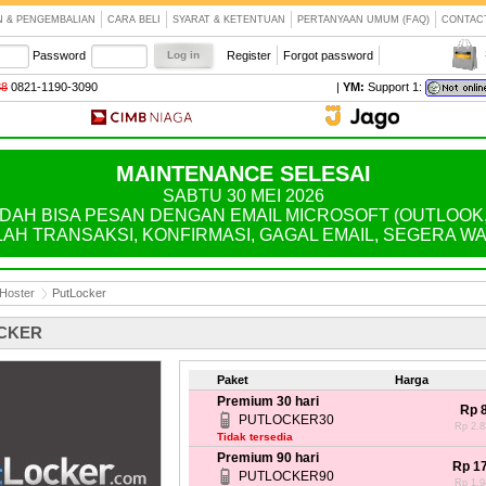
N & PENGEMBALIAN
CARA BELI
SYARAT & KETENTUAN
PERTANYAAN UMUM (FAQ)
CONTAC
Password
Register
Forgot password
88
0821-1190-3090
|
YM:
Support 1:
MAINTENANCE SELESAI
SABTU 30 MEI 2026
AH BISA PESAN DENGAN EMAIL MICROSOFT (OUTLOOK, H
LAH TRANSAKSI, KONFIRMASI, GAGAL EMAIL, SEGERA WA: 
 Hoster
PutLocker
CKER
Paket
Harga
Premium 30 hari
Rp 
PUTLOCKER30
Rp 2.83
Tidak tersedia
Premium 90 hari
Rp 1
PUTLOCKER90
Rp 1.94