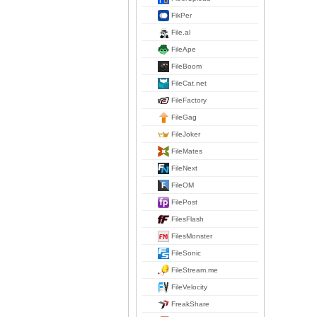
FikPer
File.al
FileApe
FileBoom
FileCat.net
FileFactory
FileGag
FileJoker
FileMates
FileNext
FileOM
FilePost
FilesFlash
FilesMonster
FileSonic
FileStream.me
FileVelocity
FreakShare