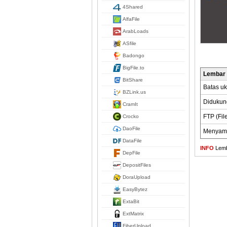
4Shared
AlfaFile
ArabLoads
ASfile
Badongo
BigFile.to
Lembar
BitShare
Batas uk
BZLink.us
Didukun
CramIt
FTP (Fil
Crocko
DaoFile
Menyamb
DataFile
INFO
Lemba
DepFile
DepositFiles
DoraUpload
EasyBytez
ExtaBit
ExtMatrix
FiberUpload