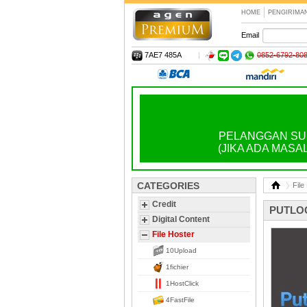
HOME
PENGIRIMA
Email
7AE7 485A
|
0852-6792-80
PELANGGAN SUD
(JIKA ADA MASA
CATEGORIES
File
Credit
PUTLO
Digital Content
File Hoster
10Upload
1fichier
1HostClick
4FastFile