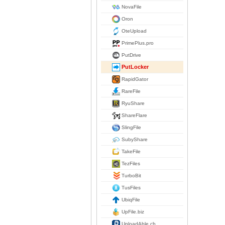
NovaFile
Oron
OteUpload
PrimePlus.pro
PutDrive
PutLocker
RapidGator
RareFile
RyuShare
ShareFlare
SlingFile
SubyShare
TakeFile
TezFiles
TurboBit
TusFiles
UbiqFile
UpFile.biz
UploadAble.ch