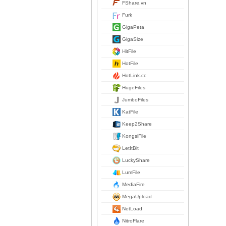
FShare.vn
Furk
GigaPeta
GigaSize
HitFile
HotFile
HotLink.cc
HugeFiles
JumboFiles
KatFile
Keep2Share
KongsiFile
LetItBit
LuckyShare
LumFile
MediaFire
MegaUpload
NetLoad
NitroFlare