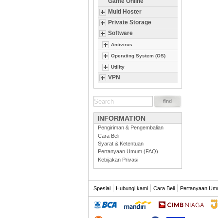
Game Online
Multi Hoster
Private Storage
Software
Antivirus
Operating System (OS)
Utility
VPN
INFORMATION
Pengiriman & Pengembalian
Cara Beli
Syarat & Ketentuan
Pertanyaan Umum (FAQ)
Kebijakan Privasi
Spesial
Hubungi kami
Cara Beli
Pertanyaan Um