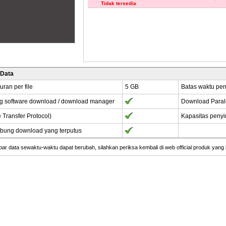
Tidak tersedia
 Data
uran per file
5 GB
Batas waktu pen
g software download / download manager
Download Paral
e Transfer Protocol)
Kapasitas peny
ung download yang terputus
r data sewaktu-waktu dapat berubah, silahkan periksa kembali di web official produk yang