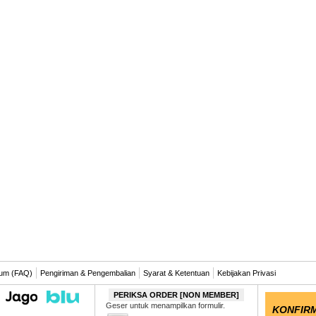
um (FAQ)
Pengiriman & Pengembalian
Syarat & Ketentuan
Kebijakan Privasi
PERIKSA ORDER [NON MEMBER]
Geser untuk menampilkan formulir.
KONFIRM