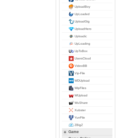
UploadBoy
UpLoaded
UploadGig
UploadHero
Uploadic
UpLoading
UpToBox
UsersCloud
VideoBB
Vip-File
WDUpload
WipFiles
WUpload
WuShare
Xubster
YunFile
ZBigZ
Game