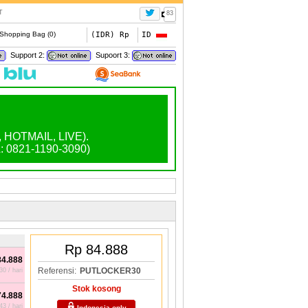
T
83
Shopping Bag (
0
)
(IDR) Rp
ID
|
Support 2:
|
Supoort 3:
OTMAIL, LIVE).
0821-1190-3090)
Rp 84.888
84.888
Referensi:
PUTLOCKER30
0 / hari
Stok kosong
74.888
3 / hari
Indonesia only