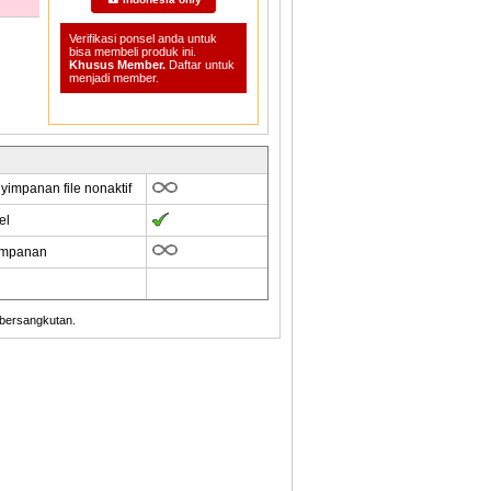
Verifikasi ponsel anda untuk
bisa membeli produk ini.
Khusus Member.
Daftar untuk
menjadi member.
yimpanan file nonaktif
el
impanan
 bersangkutan.